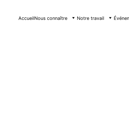
Accueil
Nous connaître
Notre travail
Événe
ACTUALITÉS
ACQUISITION DES TERRES
12/24/2024
1 min lire