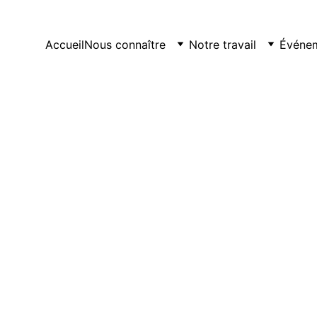
Accueil
Nous connaître
Notre travail
Événe
ACTUALITÉS
ACQUISITION DES TERRES
12/11/2025
1 min lire